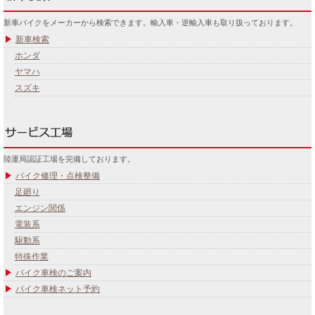
新車バイクをメーカーから検索できます。輸入車・逆輸入車も取り扱っております。
新車検索
ホンダ
ヤマハ
スズキ
陸運局認証工場を完備しております。
バイク修理・点検整備
足廻り
エンジン関係
電装系
駆動系
特殊作業
バイク車検のご案内
バイク車検ネット予約