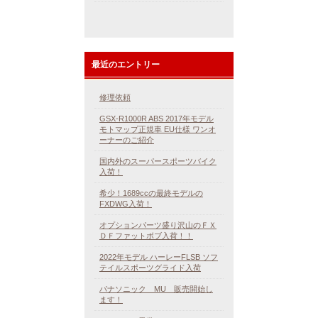
最近のエントリー
修理依頼
GSX-R1000R ABS 2017年モデル
モトマップ正規車 EU仕様 ワンオ
ーナーのご紹介
国内外のスーパースポーツバイク
入荷！
希少！1689ccの最終モデルの
FXDWG入荷！
オプションパーツ盛り沢山のＦＸ
ＤＦファットボブ入荷！！
2022年モデル ハーレーFLSB ソフ
テイルスポーツグライド入荷
パナソニック MU 販売開始し
ます！