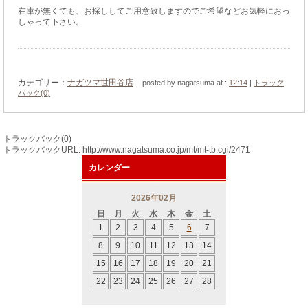
在庫が無くても、お探ししてご用意致しますのでご希望などお気軽におっ
しゃって下さい。
カテゴリー：
ナガツマ世田谷店
posted by nagatsuma at :
12:14
|
トラック
バック(0)
トラックバック(0)
トラックバックURL: http://www.nagatsuma.co.jp/mt/mt-tb.cgi/2471
カレンダー
2026年02月
日
月
火
水
木
金
土
1
2
3
4
5
6
7
8
9
10
11
12
13
14
15
16
17
18
19
20
21
22
23
24
25
26
27
28