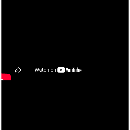
あなたのバイク夢みてませんか？
当社買取ブランド バイクボーイTVCM放映中