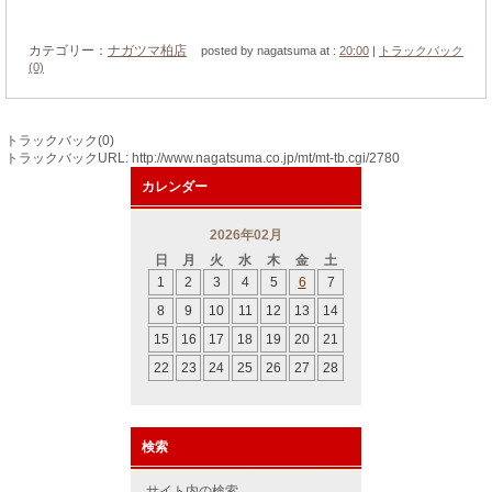
カテゴリー：
ナガツマ柏店
posted by nagatsuma at :
20:00
|
トラックバック
(0)
トラックバック(0)
トラックバックURL: http://www.nagatsuma.co.jp/mt/mt-tb.cgi/2780
カレンダー
2026年02月
日
月
火
水
木
金
土
1
2
3
4
5
6
7
8
9
10
11
12
13
14
15
16
17
18
19
20
21
22
23
24
25
26
27
28
検索
サイト内の検索