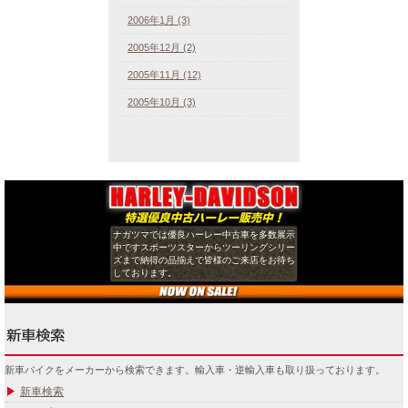
2006年1月 (3)
2005年12月 (2)
2005年11月 (12)
2005年10月 (3)
ナガツマでは優良ハーレー中古車を多数展示
中ですスポーツスターからツーリングシリー
ズまで納得の品揃えで皆様のご来店をお待ち
しております。
新車バイクをメーカーから検索できます。輸入車・逆輸入車も取り扱っております。
新車検索