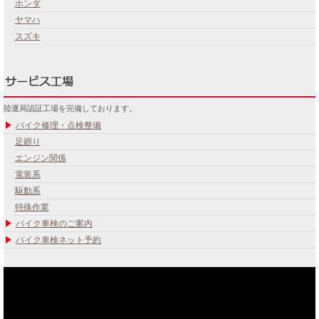
ホンダ
ヤマハ
スズキ
陸運局認証工場を完備しております。
バイク修理・点検整備
足廻り
エンジン関係
電装系
駆動系
特殊作業
バイク車検のご案内
バイク車検ネット予約
あなたのバイク夢みてませんか？