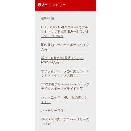
最近のエントリー
修理依頼
GSX-R1000R ABS 2017年モデル
モトマップ正規車 EU仕様 ワンオ
ーナーのご紹介
国内外のスーパースポーツバイク
入荷！
希少！1689ccの最終モデルの
FXDWG入荷！
オプションパーツ盛り沢山のＦＸ
ＤＦファットボブ入荷！！
2022年モデル ハーレーFLSB ソフ
テイルスポーツグライド入荷
パナソニック MU 販売開始し
ます！
バッテリー異常
Z900RS 50周年アニバーサリーの
ご紹介