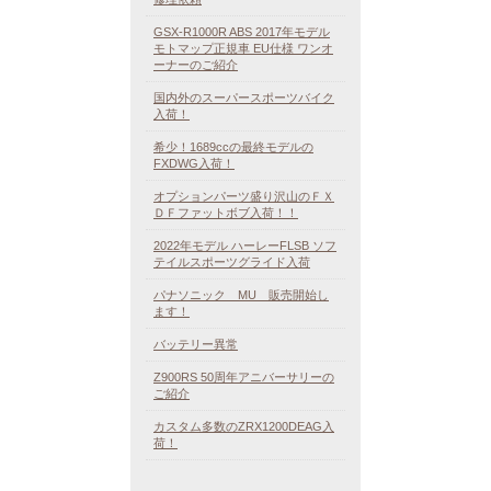
GSX-R1000R ABS 2017年モデル
モトマップ正規車 EU仕様 ワンオ
ーナーのご紹介
国内外のスーパースポーツバイク
入荷！
希少！1689ccの最終モデルの
FXDWG入荷！
オプションパーツ盛り沢山のＦＸ
ＤＦファットボブ入荷！！
2022年モデル ハーレーFLSB ソフ
テイルスポーツグライド入荷
パナソニック MU 販売開始し
ます！
バッテリー異常
Z900RS 50周年アニバーサリーの
ご紹介
カスタム多数のZRX1200DEAG入
荷！