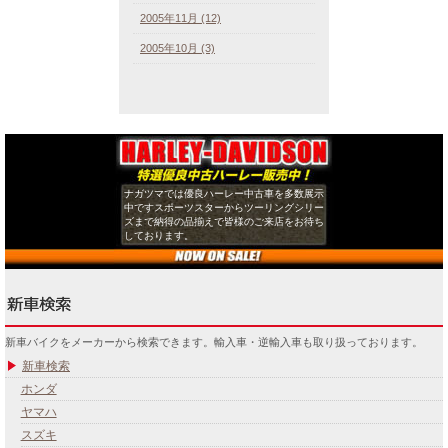
2005年11月 (12)
2005年10月 (3)
ナガツマでは優良ハーレー中古車を多数展示
中ですスポーツスターからツーリングシリー
ズまで納得の品揃えで皆様のご来店をお待ち
しております。
新車バイクをメーカーから検索できます。輸入車・逆輸入車も取り扱っております。
新車検索
ホンダ
ヤマハ
スズキ