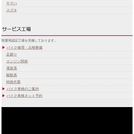
ヤマハ
スズキ
陸運局認証工場を完備しております。
バイク修理・点検整備
足廻り
エンジン関係
電装系
駆動系
特殊作業
バイク車検のご案内
バイク車検ネット予約
あなたのバイク夢みてませんか？