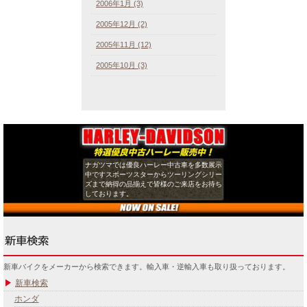
2006年1月 (3)
2005年12月 (2)
2005年11月 (12)
2005年10月 (3)
ナガツマでは優良ハーレー中古車を多数展示
中ですスポーツスターからツーリングシリー
ズまで納得の品揃えで皆様のご来店をお待ち
しております。
新車バイクをメーカーから検索できます。輸入車・逆輸入車も取り扱っております。
新車検索
ホンダ