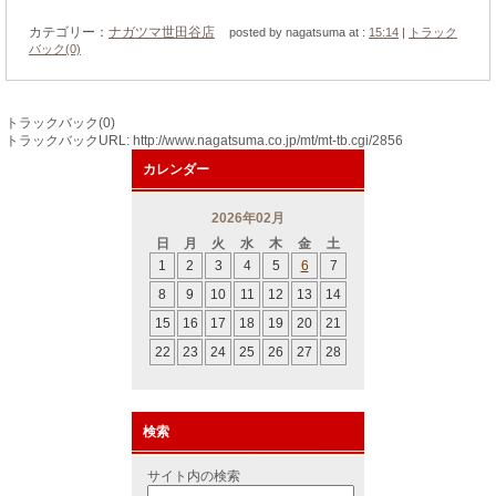
カテゴリー：
ナガツマ世田谷店
posted by nagatsuma at :
15:14
|
トラック
バック(0)
トラックバック(0)
トラックバックURL: http://www.nagatsuma.co.jp/mt/mt-tb.cgi/2856
カレンダー
2026年02月
日
月
火
水
木
金
土
1
2
3
4
5
6
7
8
9
10
11
12
13
14
15
16
17
18
19
20
21
22
23
24
25
26
27
28
検索
サイト内の検索