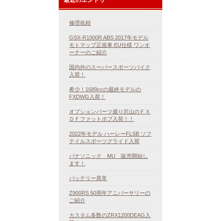
修理依頼
GSX-R1000R ABS 2017年モデル
モトマップ正規車 EU仕様 ワンオ
ーナーのご紹介
国内外のスーパースポーツバイク
入荷！
希少！1689ccの最終モデルの
FXDWG入荷！
オプションパーツ盛り沢山のＦＸ
ＤＦファットボブ入荷！！
2022年モデル ハーレーFLSB ソフ
テイルスポーツグライド入荷
パナソニック MU 販売開始し
ます！
バッテリー異常
Z900RS 50周年アニバーサリーの
ご紹介
カスタム多数のZRX1200DEAG入