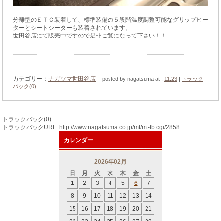
分離型のＥＴＣ装着して、標準装備の５段階温度調整可能なグリップヒー
ターとシートシーターも装着されています。
世田谷店にて販売中ですので是非ご覧になって下さい！！
カテゴリー：
ナガツマ世田谷店
posted by nagatsuma at :
11:23
|
トラック
バック(0)
トラックバック(0)
トラックバックURL: http://www.nagatsuma.co.jp/mt/mt-tb.cgi/2858
カレンダー
2026年02月
日
月
火
水
木
金
土
1
2
3
4
5
6
7
8
9
10
11
12
13
14
15
16
17
18
19
20
21