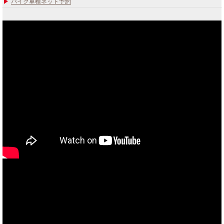
バイク車検ネット予約
あなたのバイク夢みてませんか？
当社買取ブランド バイクボーイTVCM放映中