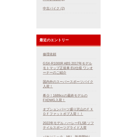
中古バイク (2)
最近のエントリー
修理依頼
GSX-R1000R ABS 2017年モデル
モトマップ正規車 EU仕様 ワンオ
ーナーのご紹介
国内外のスーパースポーツバイク
入荷！
希少！1689ccの最終モデルの
FXDWG入荷！
オプションパーツ盛り沢山のＦＸ
ＤＦファットボブ入荷！！
2022年モデル ハーレーFLSB ソフ
テイルスポーツグライド入荷
パナソニック MU 販売開始し