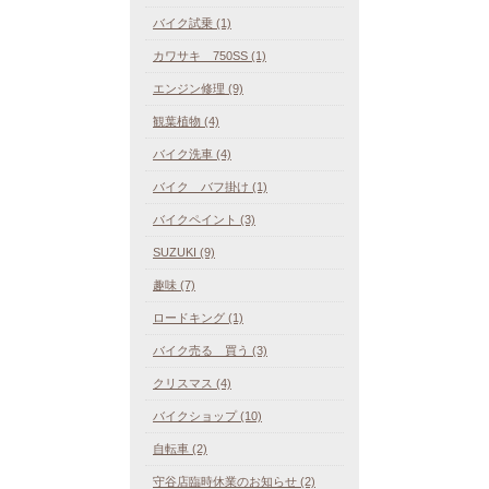
バイク試乗 (1)
カワサキ 750SS (1)
エンジン修理 (9)
観葉植物 (4)
バイク洗車 (4)
バイク バフ掛け (1)
バイクペイント (3)
SUZUKI (9)
趣味 (7)
ロードキング (1)
バイク売る 買う (3)
クリスマス (4)
バイクショップ (10)
自転車 (2)
守谷店臨時休業のお知らせ (2)