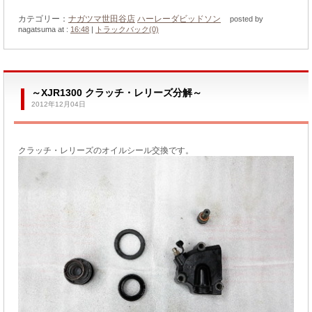
カテゴリー：
ナガツマ世田谷店
ハーレーダビッドソン
posted by
nagatsuma at :
16:48
|
トラックバック(0)
～XJR1300 クラッチ・レリーズ分解～
2012年12月04日
クラッチ・レリーズのオイルシール交換です。