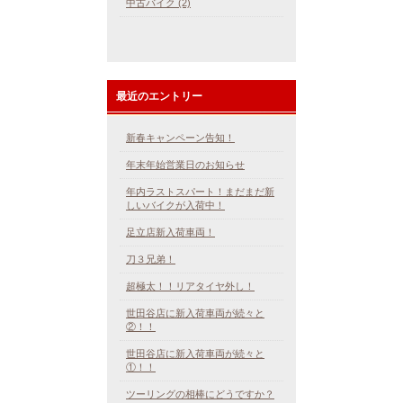
中古バイク (2)
最近のエントリー
新春キャンペーン告知！
年末年始営業日のお知らせ
年内ラストスパート！まだまだ新
しいバイクが入荷中！
足立店新入荷車両！
刀３兄弟！
超極太！！リアタイヤ外し！
世田谷店に新入荷車両が続々と
②！！
世田谷店に新入荷車両が続々と
①！！
ツーリングの相棒にどうですか？