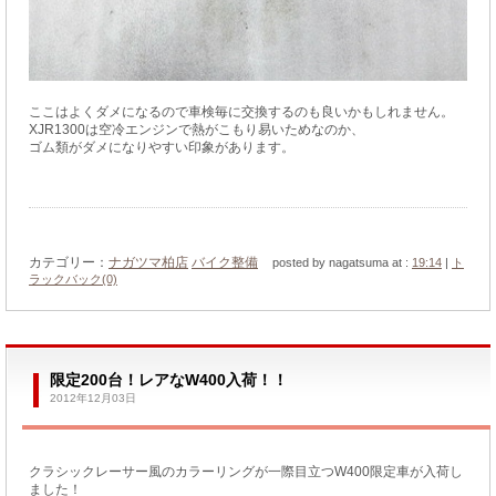
ここはよくダメになるので車検毎に交換するのも良いかもしれません。
XJR1300は空冷エンジンで熱がこもり易いためなのか、
ゴム類がダメになりやすい印象があります。
カテゴリー：
ナガツマ柏店
バイク整備
posted by nagatsuma at :
19:14
|
ト
ラックバック(0)
限定200台！レアなW400入荷！！
2012年12月03日
クラシックレーサー風のカラーリングが一際目立つW400限定車が入荷し
ました！