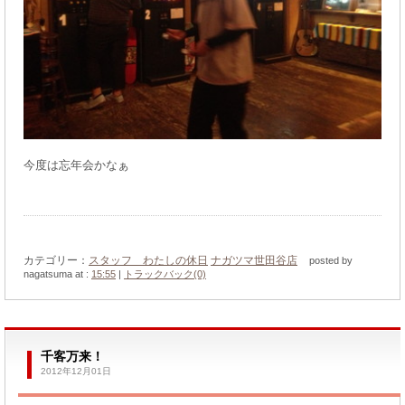
今度は忘年会かなぁ
カテゴリー：
スタッフ わたしの休日
ナガツマ世田谷店
posted by
nagatsuma at :
15:55
|
トラックバック(0)
千客万来！
2012年12月01日