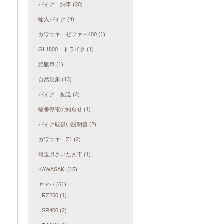
バイク 納車 (20)
輸入バイク (4)
カワサキ ゼファー400 (1)
GL1800 トライク (1)
絶版車 (1)
自然現象 (13)
バイク 配送 (2)
輪番停電の知らせ (1)
バイク取扱い説明書 (2)
カワサキ Z1 (2)
埼玉県さいたま市 (1)
KAWASAKI (15)
ヤマハ (61)
RZ250 (1)
SR400 (2)