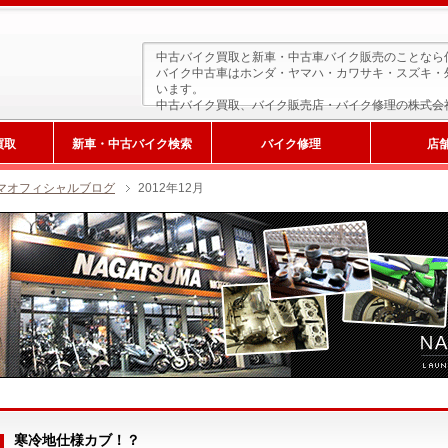
中古バイク買取と新車・中古車バイク販売のことなら
バイク中古車はホンダ・ヤマハ・カワサキ・スズキ・
います。
中古バイク買取、バイク販売店・バイク修理の株式会
買取
新車・中古バイク検索
バイク修理
店
マオフィシャルブログ
2012年12月
新車検索
サービス工場
寒冷地仕様カブ！？