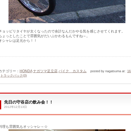
チョッピリタイヤが太くなったので余計なんだかやる気を感じさせてくれます。
ちょっとしたことで雰囲気がだいぶかわるもんですね～。
オシャレは足元から！！
カテゴリー：
HONDA
ナガツマ足立店
バイク カスタム
posted by nagatsuma at :
16
|
トラックバック(0)
先日の守谷店の飲み会！！
2012年12月13日
料理も雰囲気もオッシャレ～☆