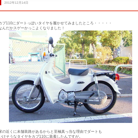
2012年12月14日
カブ110にダートっぽいタイヤを履かせてみましたところ・・・・・
なんだかスゲーかっこよくなりました！
買取専門
家の近くに未舗装路があるからと至極真っ当な理由でダートも
いけそうなタイヤをカブ110に装着したんですが。