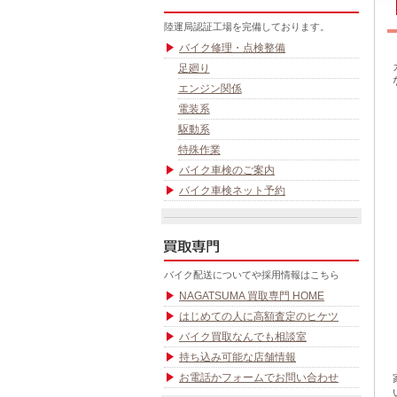
陸運局認証工場を完備しております。
バイク修理・点検整備
足廻り
エンジン関係
電装系
駆動系
特殊作業
バイク車検のご案内
バイク車検ネット予約
バイク配送についてや採用情報はこちら
NAGATSUMA 買取専門 HOME
はじめての人に高額査定のヒケツ
バイク買取なんでも相談室
持ち込み可能な店舗情報
お電話かフォームでお問い合わせ