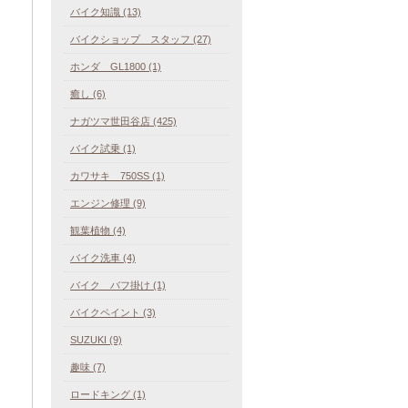
バイク知識 (13)
バイクショップ スタッフ (27)
ホンダ GL1800 (1)
癒し (6)
ナガツマ世田谷店 (425)
バイク試乗 (1)
カワサキ 750SS (1)
エンジン修理 (9)
観葉植物 (4)
バイク洗車 (4)
バイク バフ掛け (1)
バイクペイント (3)
SUZUKI (9)
趣味 (7)
ロードキング (1)