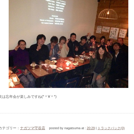
次は忘年会が楽しみですね(*＾∀＾*)
カテゴリー：
ナガツマ守谷店
posted by nagatsuma at :
20:29
|
トラックバック(0)