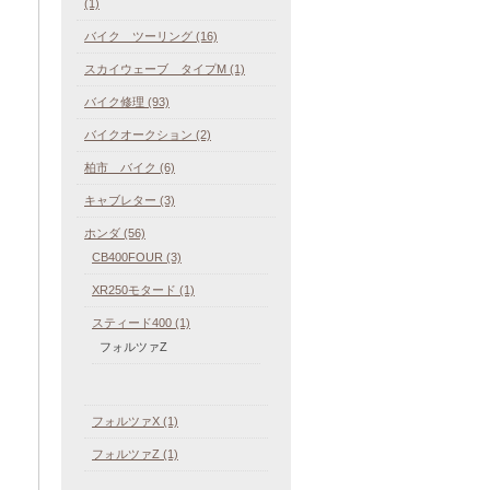
(1)
バイク ツーリング (16)
スカイウェーブ タイプM (1)
バイク修理 (93)
バイクオークション (2)
柏市 バイク (6)
キャブレター (3)
ホンダ (56)
CB400FOUR (3)
XR250モタード (1)
スティード400 (1)
フォルツァZ
フォルツァX (1)
フォルツァZ (1)