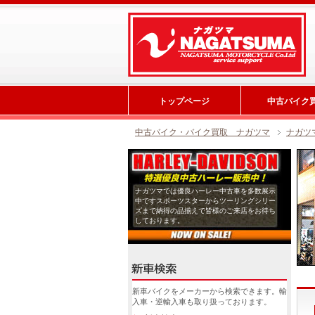
トップページ
中古バイク
中古バイク・バイク買取 ナガツマ
ナガツ
ナガツマでは優良ハーレー中古車を多数展示
中ですスポーツスターからツーリングシリー
ズまで納得の品揃えで皆様のご来店をお待ち
しております。
新車バイクをメーカーから検索できます。輸
入車・逆輸入車も取り扱っております。