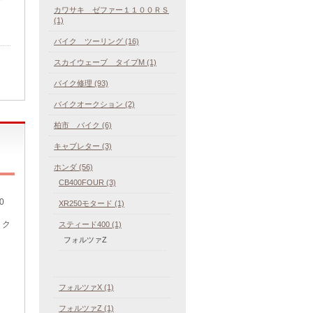
カワサキ ゼファー１１００ＲＳ
(1)
バイク ツーリング (16)
スカイウェーブ タイプM (1)
バイク修理 (93)
バイクオークション (2)
柏市 バイク (6)
キャブレター (3)
ホンダ (56)
CB400FOUR (3)
0
XR250モタード (1)
、ク
スティード400 (1)
フォルツァZ
フォルツァX (1)
フォルツァZ (1)