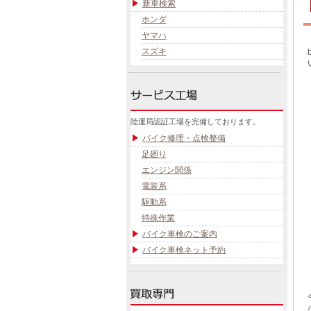
新車検索
ホンダ
ヤマハ
スズキ
陸運局認証工場を完備しております。
バイク修理・点検整備
足廻り
エンジン関係
電装系
駆動系
特殊作業
バイク車検のご案内
バイク車検ネット予約