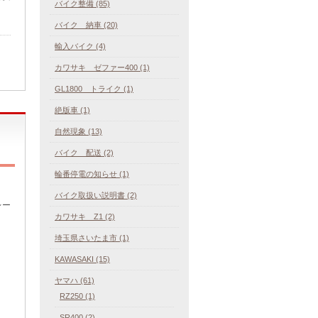
バイク整備 (85)
バイク 納車 (20)
輸入バイク (4)
カワサキ ゼファー400 (1)
GL1800 トライク (1)
絶版車 (1)
自然現象 (13)
バイク 配送 (2)
輪番停電の知らせ (1)
バイク取扱い説明書 (2)
レー
カワサキ Z1 (2)
埼玉県さいたま市 (1)
KAWASAKI (15)
ヤマハ (61)
RZ250 (1)
SR400 (2)