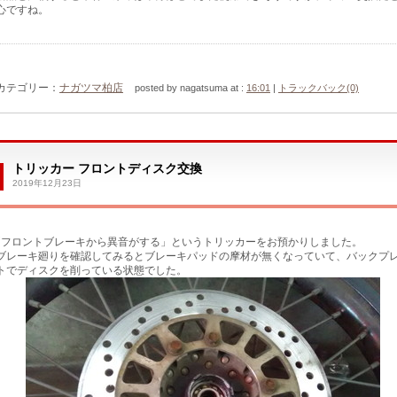
心ですね。
カテゴリー：
ナガツマ柏店
posted by nagatsuma at :
16:01
|
トラックバック(0)
トリッカー フロントディスク交換
2019年12月23日
｢フロントブレーキから異音がする」というトリッカーをお預かりしました。
ブレーキ廻りを確認してみるとブレーキパッドの摩材が無くなっていて、バックプ
トでディスクを削っている状態でした。