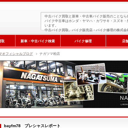
中古バイク買取と新車・中古車バイク販売のことなら
バイク中古車はホンダ・ヤマハ・カワサキ・スズキ・
います。
中古バイク買取、バイク販売店・バイク修理の株式会
買取
新車・中古バイク検索
バイク修理
店
マオフィシャルブログ
ナガツマ柏店
新車検索
bayfm78 プレシャスレポート