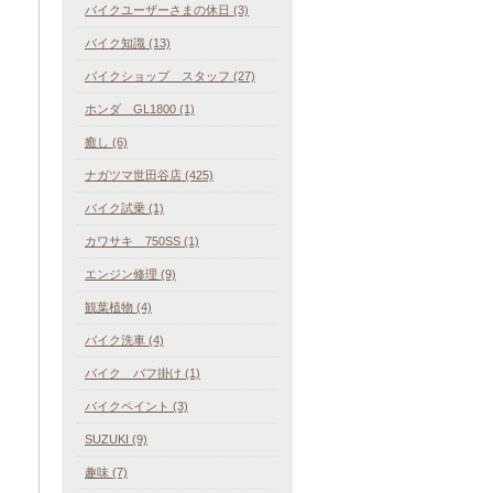
バイクユーザーさまの休日 (3)
バイク知識 (13)
バイクショップ スタッフ (27)
ホンダ GL1800 (1)
癒し (6)
ナガツマ世田谷店 (425)
バイク試乗 (1)
カワサキ 750SS (1)
エンジン修理 (9)
観葉植物 (4)
バイク洗車 (4)
バイク バフ掛け (1)
バイクペイント (3)
SUZUKI (9)
趣味 (7)